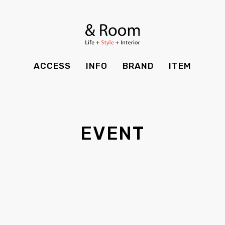
BRAND
STYLE BOOK
カーテン
食器棚
ＴＶボード
その他収納
ITEM
RECRUIT
TOP
SHOP
SOHO
時計
ACCESS
INFO
BRAND
ITEM
CASE
SDGS
ACCESS
TIMING
Kid's
キッチン雑貨
CONTACT
PRIVACY
INFO
MAINTENANCE
全てのアイテム
テーブル
クッション・スリッパ
アロマ
EVENT
チェア・ベンチ
ソファ・スツール
BRAND
STYLE BOOK
家電
照明
ベッド・マットレス
ラグ・玄関マット
その他・雑貨
暖炉
ITEM
RECRUIT
カーテン
食器棚
観葉植物
CASE
SDGS
ＴＶボード
その他収納