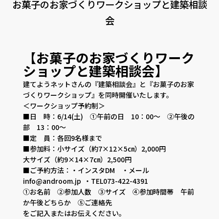
お菓子のお家づくりワークショップと建築相談
CONTACT
PRIVACY
SOHO
時計
会
Kid's
キッチン雑貨
【お菓子のお家づくりワーク
クッション・スリッパ
アロマ
ショップと建築相談会】
建てようネットさんの『建築相談会』と『お菓子のお家
家電
照明
づくりワークショップ』を同時開催いたします。
＜ワークショップ予約制＞
その他・雑貨
暖炉
■日 時：6/14(土) ①午前の日 10：00～ ②午後の
部 13：00～
■定 員：各回9名様まで
観葉植物
■参加料：小サイズ（約7×12×5㎝）2,000円
大サイズ（約9×14×7㎝）2,500円
■ご予約方法：・インスタDM ・メール
info@androom.jp ・TEL073-422-4391
①お名前 ②参加人数 ③サイズ ④参加時間帯 午前
か午後どちらか ⑤ご連絡先
をご記入またはお伝えください。