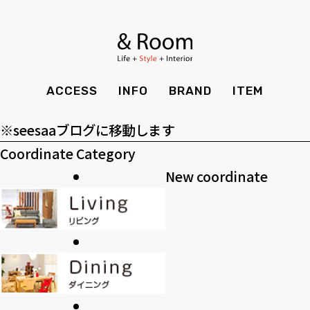
アーカイブ
BRAND
STYLE BOOK
カーテン
食器棚
ア
ー
ＴＶボード
その他収納
カテゴリー
ITEM
RECRUIT
TOP
SHOP
カ
カ
SOHO
時計
ACCESS
INFO
BRAND
ITEM
CASE
SDGS
イ
テ
>>過去のブログ
ACCESS
TIMING
ブ
ゴ
Kid's
キッチン雑貨
※seesaaブログに移動します
CONTACT
PRIVACY
リ
Coordinate Category
INFO
MAINTENANCE
全てのアイテム
テーブル
クッション・スリッパ
アロマ
ー
New coordinate
チェア・ベンチ
ソファ・スツール
BRAND
STYLE BOOK
家電
照明
ベッド・マットレス
ラグ・玄関マット
その他・雑貨
暖炉
ITEM
RECRUIT
カーテン
食器棚
観葉植物
CASE
SDGS
ＴＶボード
その他収納