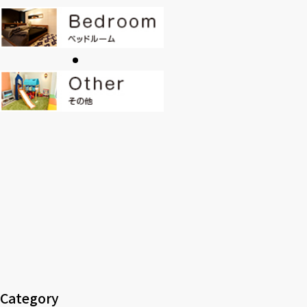
CONTACT
PRIVACY
SOHO
時計
Kid's
キッチン雑貨
クッション・スリッパ
アロマ
家電
照明
その他・雑貨
暖炉
観葉植物
Category