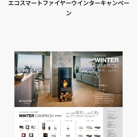
エコスマートファイヤーウインターキャンペー
CONTACT
PRIVACY
SOHO
時計
ン
Kid's
キッチン雑貨
クッション・スリッパ
アロマ
家電
照明
その他・雑貨
暖炉
観葉植物