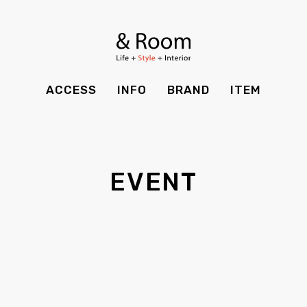
BRAND
STYLE BOOK
カーテン
食器棚
ＴＶボード
その他収納
ITEM
RECRUIT
TOP
SHOP
SOHO
時計
ACCESS
INFO
BRAND
ITEM
CASE
SDGS
ACCESS
TIMING
Kid's
キッチン雑貨
CONTACT
PRIVACY
INFO
MAINTENANCE
全てのアイテム
テーブル
クッション・スリッパ
アロマ
EVENT
チェア・ベンチ
ソファ・スツール
BRAND
STYLE BOOK
家電
照明
ベッド・マットレス
ラグ・玄関マット
その他・雑貨
暖炉
ITEM
RECRUIT
カーテン
食器棚
観葉植物
CASE
SDGS
ＴＶボード
その他収納