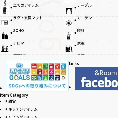
@ &Room.
全てのアイテム
テーブル
ラグ・玄関マット
カーテン
観葉植物
SOHO
時計
アロマ
家電
観葉植物
書籍
Links
Item Category
+ 雑貨
+ キッチンアイテム
+ リビングアイテム