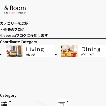
アーカイブ
ア
ー
カテゴリー
カ
カ
イ
テ
>>過去のブログ
ブ
ゴ
※seesaaブログに移動します
全てのアイテム
テーブル
リ
Coordinate Category
ー
ラグ・玄関マット
カーテン
SOHO
時計
Category
アロマ
家電