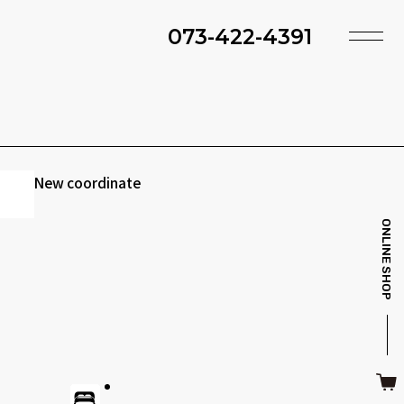
073-422-4391
TOP
SHOP
ACCESS
TIMING
ファ・スツール
ベッド・マットレス
INFO
MAINTENANCE
New coordinate
BRAND
STYLE BOOK
ONLINE SHOP
ＴＶボード
その他収納
ITEM
RECRUIT
CASE
SDGS
キッチン雑貨
クッション・スリッパ
CONTACT
PRIVACY
その他・雑貨
暖炉