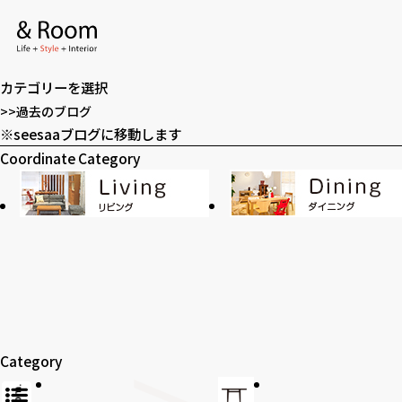
アーカイブ
ア
ー
カテゴリー
カ
カ
イ
テ
>>過去のブログ
ブ
ゴ
※seesaaブログに移動します
全てのアイテム
テーブル
リ
Coordinate Category
ー
ラグ・玄関マット
カーテン
SOHO
時計
Category
アロマ
家電