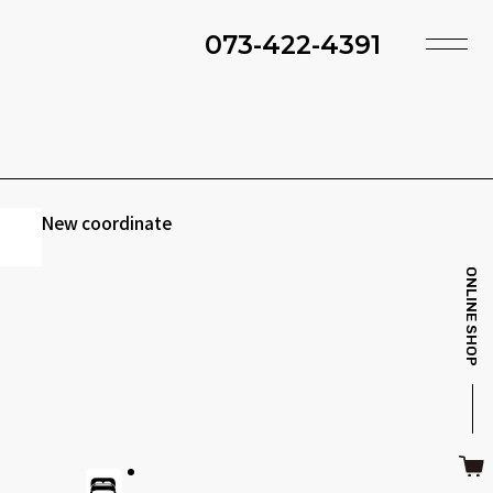
073-422-4391
TOP
SHOP
ACCESS
TIMING
ファ・スツール
ベッド・マットレス
INFO
MAINTENANCE
New coordinate
BRAND
STYLE BOOK
ONLINE SHOP
ＴＶボード
その他収納
ITEM
RECRUIT
CASE
SDGS
キッチン雑貨
クッション・スリッパ
CONTACT
PRIVACY
その他・雑貨
暖炉