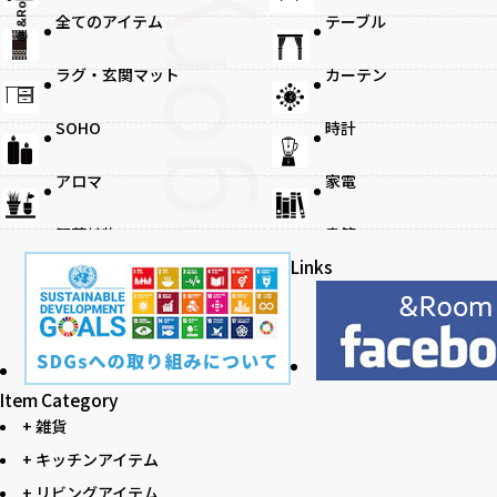
@ &Room.
全てのアイテム
テーブル
ラグ・玄関マット
カーテン
観葉植物
SOHO
時計
アロマ
家電
観葉植物
書籍
Links
Item Category
+ 雑貨
+ キッチンアイテム
+ リビングアイテム