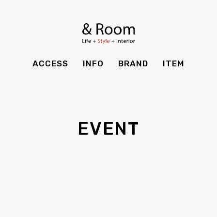
BRAND
STYLE BOOK
カーテン
食器棚
ＴＶボード
その他収納
ITEM
RECRUIT
TOP
SHOP
SOHO
時計
ACCESS
INFO
BRAND
ITEM
CASE
SDGS
ACCESS
TIMING
Kid's
キッチン雑貨
CONTACT
PRIVACY
INFO
MAINTENANCE
全てのアイテム
テーブル
クッション・スリッパ
アロマ
EVENT
チェア・ベンチ
ソファ・スツール
BRAND
STYLE BOOK
家電
照明
ベッド・マットレス
ラグ・玄関マット
その他・雑貨
暖炉
ITEM
RECRUIT
カーテン
食器棚
観葉植物
CASE
SDGS
ＴＶボード
その他収納