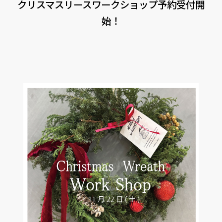
クリスマスリースワークショップ予約受付開
CONTACT
PRIVACY
SOHO
時計
始！
Kid's
キッチン雑貨
クッション・スリッパ
アロマ
家電
照明
その他・雑貨
暖炉
観葉植物