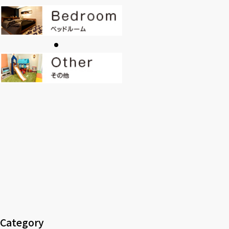
CONTACT
PRIVACY
SOHO
時計
Kid's
キッチン雑貨
クッション・スリッパ
アロマ
家電
照明
その他・雑貨
暖炉
観葉植物
Category