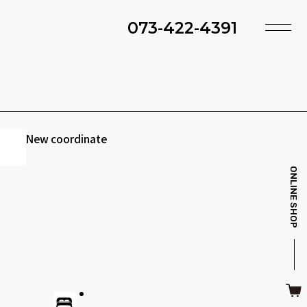
073-422-4391
TOP
SHOP
ACCESS
TIMING
ファ・スツール
ベッド・マットレス
INFO
MAINTENANCE
New coordinate
BRAND
STYLE BOOK
ONLINE SHOP
ＴＶボード
その他収納
ITEM
RECRUIT
CASE
SDGS
キッチン雑貨
クッション・スリッパ
CONTACT
PRIVACY
その他・雑貨
暖炉