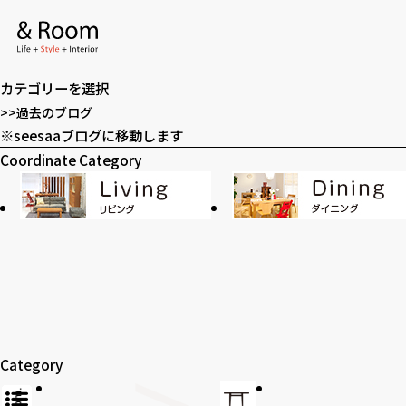
アーカイブ
ア
ー
カテゴリー
カ
カ
イ
テ
>>過去のブログ
ブ
ゴ
※seesaaブログに移動します
全てのアイテム
テーブル
リ
Coordinate Category
ー
ラグ・玄関マット
カーテン
SOHO
時計
Category
アロマ
家電