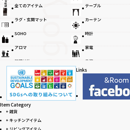
@ &Room.
全てのアイテム
テーブル
ラグ・玄関マット
カーテン
観葉植物
SOHO
時計
アロマ
家電
観葉植物
書籍
Links
Item Category
+ 雑貨
+ キッチンアイテム
+ リビングアイテム