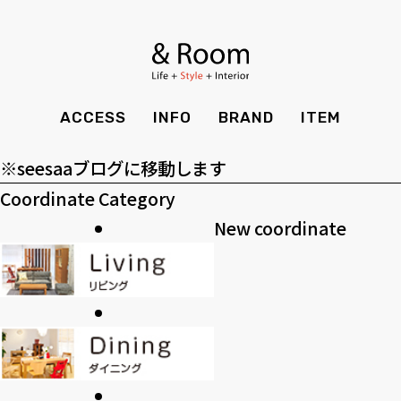
アーカイブ
BRAND
STYLE BOOK
カーテン
食器棚
ア
ー
ＴＶボード
その他収納
カテゴリー
ITEM
RECRUIT
TOP
SHOP
カ
カ
SOHO
時計
ACCESS
INFO
BRAND
ITEM
CASE
SDGS
イ
テ
>>過去のブログ
ACCESS
TIMING
ブ
ゴ
Kid's
キッチン雑貨
※seesaaブログに移動します
CONTACT
PRIVACY
リ
Coordinate Category
INFO
MAINTENANCE
全てのアイテム
テーブル
クッション・スリッパ
アロマ
ー
New coordinate
チェア・ベンチ
ソファ・スツール
BRAND
STYLE BOOK
家電
照明
ベッド・マットレス
ラグ・玄関マット
その他・雑貨
暖炉
ITEM
RECRUIT
カーテン
食器棚
観葉植物
CASE
SDGS
ＴＶボード
その他収納