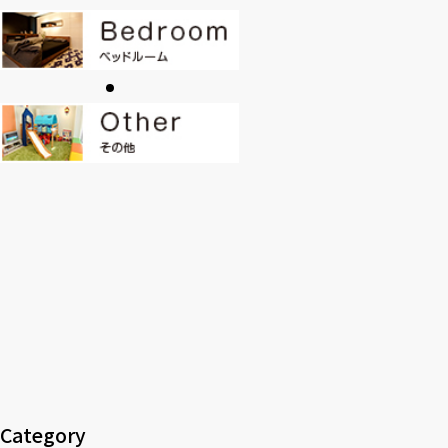
CONTACT
PRIVACY
SOHO
時計
Kid's
キッチン雑貨
クッション・スリッパ
アロマ
家電
照明
その他・雑貨
暖炉
観葉植物
Category