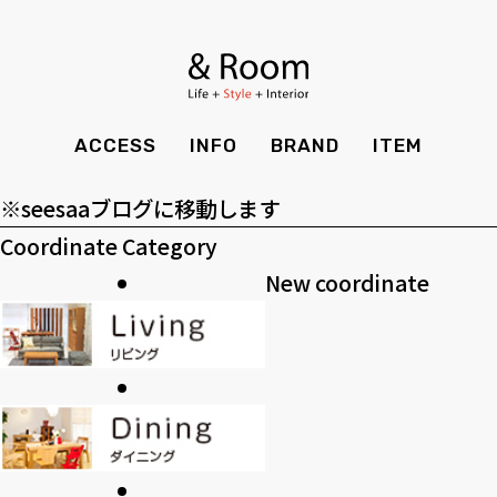
アーカイブ
BRAND
STYLE BOOK
カーテン
食器棚
ア
ー
ＴＶボード
その他収納
カテゴリー
ITEM
RECRUIT
TOP
SHOP
カ
カ
SOHO
時計
ACCESS
INFO
BRAND
ITEM
CASE
SDGS
イ
テ
>>過去のブログ
ACCESS
TIMING
ブ
ゴ
Kid's
キッチン雑貨
※seesaaブログに移動します
CONTACT
PRIVACY
リ
Coordinate Category
INFO
MAINTENANCE
全てのアイテム
テーブル
クッション・スリッパ
アロマ
ー
New coordinate
チェア・ベンチ
ソファ・スツール
BRAND
STYLE BOOK
家電
照明
ベッド・マットレス
ラグ・玄関マット
その他・雑貨
暖炉
ITEM
RECRUIT
カーテン
食器棚
観葉植物
CASE
SDGS
ＴＶボード
その他収納