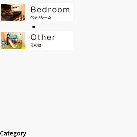
CONTACT
PRIVACY
SOHO
時計
Kid's
キッチン雑貨
クッション・スリッパ
アロマ
家電
照明
その他・雑貨
暖炉
観葉植物
Category