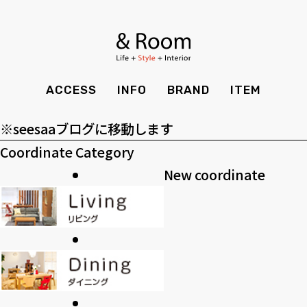
アーカイブ
BRAND
STYLE BOOK
カーテン
食器棚
ア
ー
ＴＶボード
その他収納
カテゴリー
ITEM
RECRUIT
TOP
SHOP
カ
カ
SOHO
時計
ACCESS
INFO
BRAND
ITEM
CASE
SDGS
イ
テ
>>過去のブログ
ACCESS
TIMING
ブ
ゴ
Kid's
キッチン雑貨
※seesaaブログに移動します
CONTACT
PRIVACY
リ
Coordinate Category
INFO
MAINTENANCE
全てのアイテム
テーブル
クッション・スリッパ
アロマ
ー
New coordinate
チェア・ベンチ
ソファ・スツール
BRAND
STYLE BOOK
家電
照明
ベッド・マットレス
ラグ・玄関マット
その他・雑貨
暖炉
ITEM
RECRUIT
カーテン
食器棚
観葉植物
CASE
SDGS
ＴＶボード
その他収納