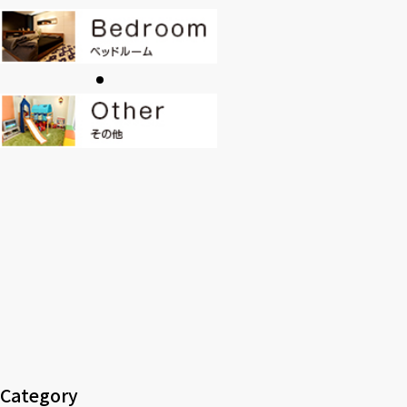
CONTACT
PRIVACY
SOHO
時計
Kid's
キッチン雑貨
クッション・スリッパ
アロマ
家電
照明
その他・雑貨
暖炉
観葉植物
Category