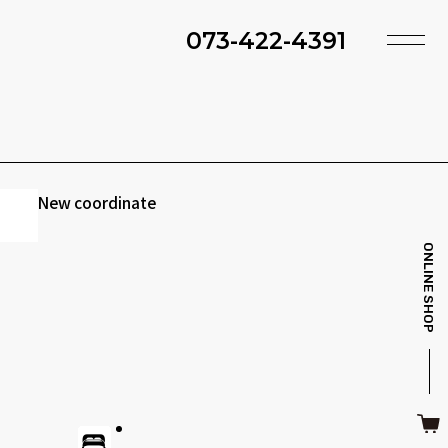
073-422-4391
TOP
SHOP
ACCESS
TIMING
ファ・スツール
ベッド・マットレス
INFO
MAINTENANCE
New coordinate
BRAND
STYLE BOOK
ONLINE SHOP
ＴＶボード
その他収納
ITEM
RECRUIT
CASE
SDGS
キッチン雑貨
クッション・スリッパ
CONTACT
PRIVACY
その他・雑貨
暖炉