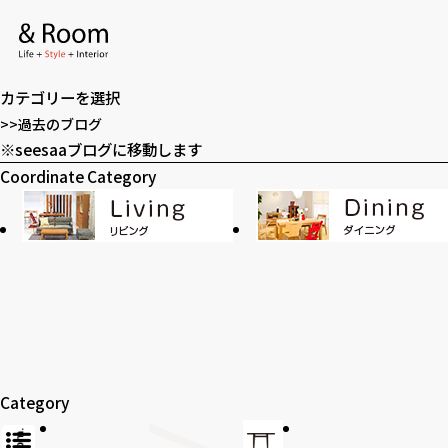
アーカイブ
ア
ー
カテゴリー
カ
カ
イ
テ
>>過去のブログ
ブ
ゴ
※seesaaブログに移動します
全てのアイテム
テーブル
リ
Coordinate Category
ー
ラグ・玄関マット
カーテン
SOHO
時計
Category
アロマ
家電