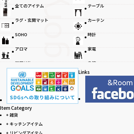
@ &Room.
全てのアイテム
テーブル
ラグ・玄関マット
カーテン
観葉植物
SOHO
時計
アロマ
家電
観葉植物
書籍
Links
Item Category
+ 雑貨
+ キッチンアイテム
+ リビングアイテム