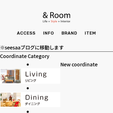
アーカイブ
BRAND
STYLE BOOK
カーテン
食器棚
ア
ー
ＴＶボード
その他収納
カテゴリー
ITEM
RECRUIT
TOP
SHOP
カ
カ
SOHO
時計
ACCESS
INFO
BRAND
ITEM
CASE
SDGS
イ
テ
>>過去のブログ
ACCESS
TIMING
ブ
ゴ
Kid's
キッチン雑貨
※seesaaブログに移動します
CONTACT
PRIVACY
リ
Coordinate Category
INFO
MAINTENANCE
全てのアイテム
テーブル
クッション・スリッパ
アロマ
ー
New coordinate
チェア・ベンチ
ソファ・スツール
BRAND
STYLE BOOK
家電
照明
ベッド・マットレス
ラグ・玄関マット
その他・雑貨
暖炉
ITEM
RECRUIT
カーテン
食器棚
観葉植物
CASE
SDGS
ＴＶボード
その他収納