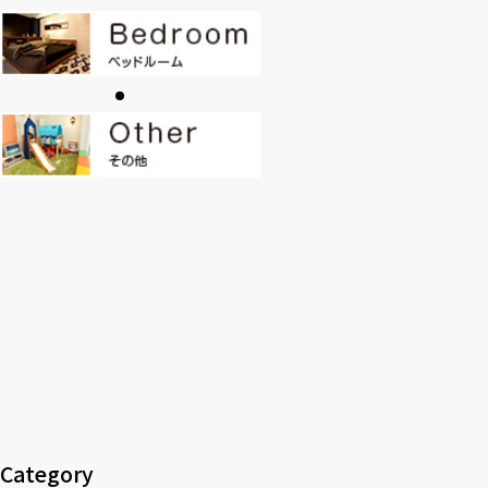
CONTACT
PRIVACY
SOHO
時計
Kid's
キッチン雑貨
クッション・スリッパ
アロマ
家電
照明
その他・雑貨
暖炉
観葉植物
Category