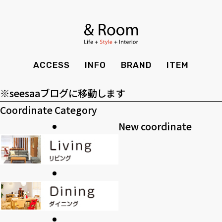
アーカイブ
BRAND
STYLE BOOK
カーテン
食器棚
ア
ー
ＴＶボード
その他収納
カテゴリー
ITEM
RECRUIT
TOP
SHOP
カ
カ
SOHO
時計
ACCESS
INFO
BRAND
ITEM
CASE
SDGS
イ
テ
>>過去のブログ
ACCESS
TIMING
ブ
ゴ
Kid's
キッチン雑貨
※seesaaブログに移動します
CONTACT
PRIVACY
リ
Coordinate Category
INFO
MAINTENANCE
全てのアイテム
テーブル
クッション・スリッパ
アロマ
ー
New coordinate
チェア・ベンチ
ソファ・スツール
BRAND
STYLE BOOK
家電
照明
ベッド・マットレス
ラグ・玄関マット
その他・雑貨
暖炉
ITEM
RECRUIT
カーテン
食器棚
観葉植物
CASE
SDGS
ＴＶボード
その他収納