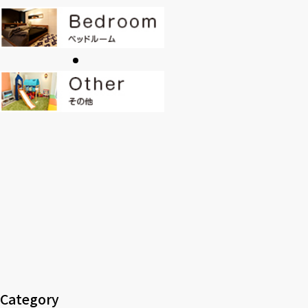
CONTACT
PRIVACY
SOHO
時計
Kid's
キッチン雑貨
クッション・スリッパ
アロマ
家電
照明
その他・雑貨
暖炉
観葉植物
Category