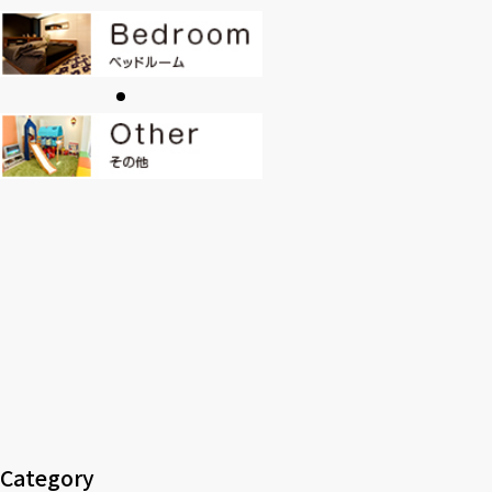
CONTACT
PRI
SOHO
時計
Kid's
キッチン雑貨
クッション・スリッパ
アロマ
家電
照明
その他・雑貨
暖炉
観葉植物
Category