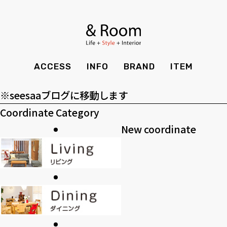
アーカイブ
BRAND
STY
カーテン
ア
ー
ＴＶボード
カテゴリー
ITEM
REC
TOP
SH
カ
カ
SOHO
ACCESS
INFO
BRAND
ITEM
CASE
SDG
イ
テ
>>過去のブログ
ACCESS
TIM
ブ
ゴ
Kid's
※seesaaブログに移動します
CONTACT
PRI
リ
Coordinate Category
INFO
MAI
全てのアイテム
テーブル
クッション・スリッパ
ー
New coordinate
チェア・ベンチ
ソファ・スツール
BRAND
STY
家電
ベッド・マットレス
ラグ・玄関マット
その他・雑貨
ITEM
REC
カーテン
食器棚
観葉植物
CASE
SDG
ＴＶボード
その他収納