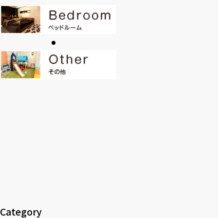
CONTACT
PRIVACY
SOHO
時計
Kid's
キッチン雑貨
クッション・スリッパ
アロマ
家電
照明
その他・雑貨
暖炉
観葉植物
Category