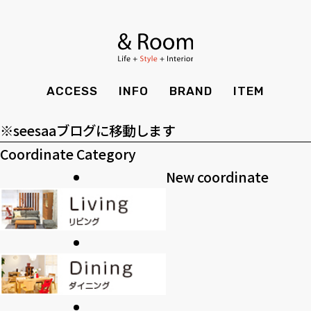
アーカイブ
BRAND
STYLE BOOK
カーテン
食器棚
ア
ー
ＴＶボード
その他収納
カテゴリー
ITEM
RECRUIT
TOP
SHOP
カ
カ
SOHO
時計
ACCESS
INFO
BRAND
ITEM
CASE
SDGS
イ
テ
>>過去のブログ
ACCESS
TIMING
ブ
ゴ
Kid's
キッチン雑貨
※seesaaブログに移動します
CONTACT
PRIVACY
リ
Coordinate Category
INFO
MAINTENANCE
全てのアイテム
テーブル
クッション・スリッパ
アロマ
ー
New coordinate
チェア・ベンチ
ソファ・スツール
BRAND
STYLE BOOK
家電
照明
ベッド・マットレス
ラグ・玄関マット
その他・雑貨
暖炉
ITEM
RECRUIT
カーテン
食器棚
観葉植物
CASE
SDGS
ＴＶボード
その他収納