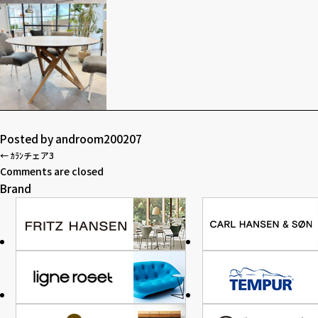
Posted by
androom200207
←
ｶﾗﾝチェア3
Comments are closed
Brand