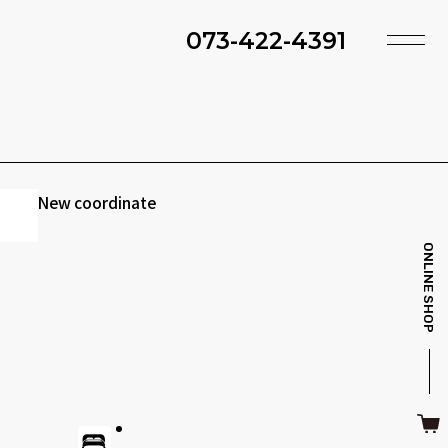
073-422-4391
TOP
SHOP
ACCESS
TIMING
ファ・スツール
ベッド・マットレス
INFO
MAINTENANCE
New coordinate
BRAND
STYLE BOOK
ONLINE SHOP
ＴＶボード
その他収納
ITEM
RECRUIT
CASE
SDGS
キッチン雑貨
クッション・スリッパ
CONTACT
PRIVACY
その他・雑貨
暖炉