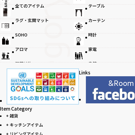
@ &Room.
全てのアイテム
テーブル
ラグ・玄関マット
カーテン
観葉植物
SOHO
時計
アロマ
家電
観葉植物
書籍
Links
Item Category
+ 雑貨
+ キッチンアイテム
+ リビングアイテム