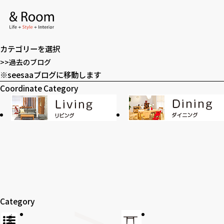
アーカイブ
ア
ー
カテゴリー
カ
カ
イ
テ
>>過去のブログ
ブ
ゴ
※seesaaブログに移動します
全てのアイテム
テーブル
リ
Coordinate Category
ー
ラグ・玄関マット
カーテン
SOHO
時計
Category
アロマ
家電