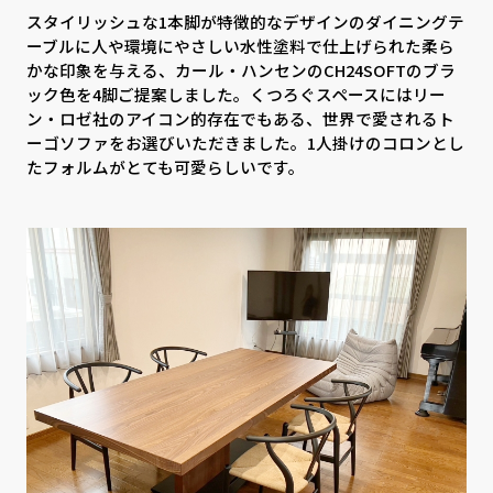
CONTACT
PRIVACY
スタイリッシュな1本脚が特徴的なデザインのダイニングテ
SOHO
時計
ーブルに人や環境にやさしい水性塗料で仕上げられた柔ら
かな印象を与える、カール・ハンセンのCH24SOFTのブラ
Kid's
キッチン雑貨
ック色を4脚ご提案しました。くつろぐスペースにはリー
ン・ロゼ社のアイコン的存在でもある、世界で愛されるト
ーゴソファをお選びいただきました。1人掛けのコロンとし
クッション・スリッパ
アロマ
たフォルムがとても可愛らしいです。
家電
照明
その他・雑貨
暖炉
観葉植物