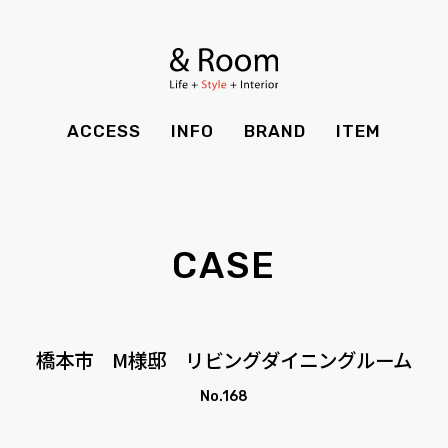
BRAND
STYLE BOOK
カーテン
食器棚
ＴＶボード
その他収納
ITEM
RECRUIT
TOP
SHOP
SOHO
時計
ACCESS
INFO
BRAND
ITEM
CASE
SDGS
ACCESS
TIMING
Kid's
キッチン雑貨
CONTACT
PRIVACY
INFO
MAINTENANCE
全てのアイテム
テーブル
クッション・スリッパ
アロマ
CASE
チェア・ベンチ
ソファ・スツール
BRAND
STYLE BOOK
家電
照明
ベッド・マットレス
ラグ・玄関マット
その他・雑貨
暖炉
ITEM
RECRUIT
橋本市 M様邸 リビングダイニングルーム
カーテン
食器棚
観葉植物
CASE
SDGS
No.168
ＴＶボード
その他収納