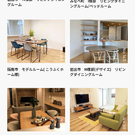
みなべ町 I様邸 リビングダイニ
グルーム
ングルーム/ベッドルーム
No.145
No.143
阪南市 モデルルーム( こうふくホ
岩出市 M様邸(デザイエ) リビン
ーム様)
グダイニングルーム
No.55
No.111