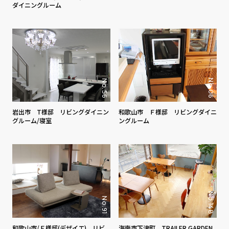
ダイニングルーム
No.06
No.56
岩出市 T様邸 リビングダイニン
和歌山市 Ｆ様邸 リビングダイニ
グルーム/寝室
ングルーム
No.148
No.91
和歌山市/Ｆ様邸(デザイエ) リビ
海南市下津町 TRAILER GARDEN