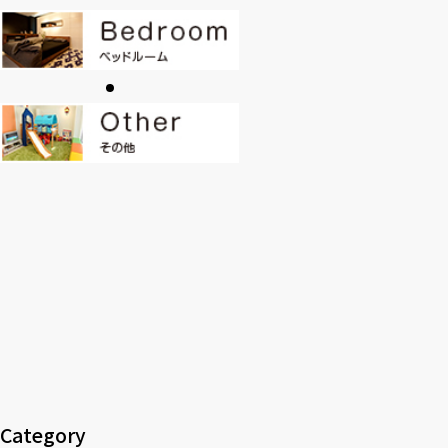
CONTACT
PRIVACY
SOHO
時計
Kid's
キッチン雑貨
クッション・スリッパ
アロマ
家電
照明
その他・雑貨
暖炉
観葉植物
Category