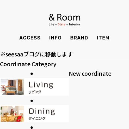
アーカイブ
BRAND
STYLE BOOK
カーテン
食器棚
ア
ー
ＴＶボード
その他収納
カテゴリー
ITEM
RECRUIT
TOP
SHOP
カ
カ
SOHO
時計
ACCESS
INFO
BRAND
ITEM
CASE
SDGS
イ
テ
>>過去のブログ
ACCESS
TIMING
ブ
ゴ
Kid's
キッチン雑貨
※seesaaブログに移動します
CONTACT
PRIVACY
リ
Coordinate Category
INFO
MAINTENANCE
全てのアイテム
テーブル
クッション・スリッパ
アロマ
ー
New coordinate
チェア・ベンチ
ソファ・スツール
BRAND
STYLE BOOK
家電
照明
ベッド・マットレス
ラグ・玄関マット
その他・雑貨
暖炉
ITEM
RECRUIT
カーテン
食器棚
観葉植物
CASE
SDGS
ＴＶボード
その他収納