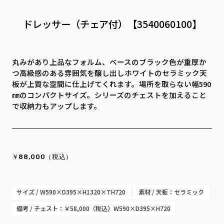
CONTACT
PRIVACY
SOHO
時計
ドレッサー（チェア付）【3540060100】
Kid's
キッチン雑貨
丸みがあり上品なフォルム、ベースのブラック色が重厚か
クッション・スリッパ
アロマ
つ高級感のある雰囲気を醸し出しホワイトのセラミック天
板が上質な空間に仕上げてくれます。場所を取らない幅590
家電
照明
㎜のコンパクトサイズ。シリーズのチェストを加えること
で収納力もアップします。
その他・雑貨
暖炉
観葉植物
￥88,000（税込）
サイズ / W590×D395×H1320×TH720
素材 / 天板：セラミック
備考 / チェスト：￥58,000（税込）W590×D395×H720