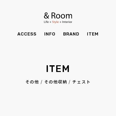
BRAND
STYLE BOOK
カーテン
食器棚
ＴＶボード
その他収納
ITEM
RECRUIT
TOP
SHOP
SOHO
時計
ACCESS
INFO
BRAND
ITEM
CASE
SDGS
ACCESS
TIMING
Kid's
キッチン雑貨
CONTACT
PRIVACY
INFO
MAINTENANCE
全てのアイテム
テーブル
クッション・スリッパ
アロマ
ITEM
チェア・ベンチ
ソファ・スツール
BRAND
STYLE BOOK
家電
照明
その他
/
その他収納
/
チェスト
ベッド・マットレス
ラグ・玄関マット
その他・雑貨
暖炉
ITEM
RECRUIT
カーテン
食器棚
観葉植物
CASE
SDGS
ＴＶボード
その他収納