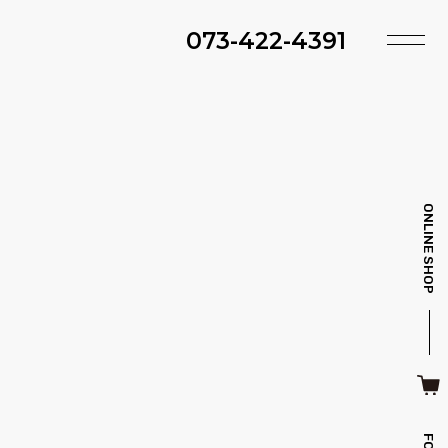
073-422-4391
TOP
SHOP
ACCESS
TIMING
ファ・スツール
ベッド・マットレス
INFO
MAINTENANCE
ONLINE SHOP
BRAND
STYLE BOOK
ＴＶボード
その他収納
ITEM
RECRUIT
CASE
SDGS
キッチン雑貨
クッション・スリッパ
CONTACT
PRIVACY
その他・雑貨
暖炉