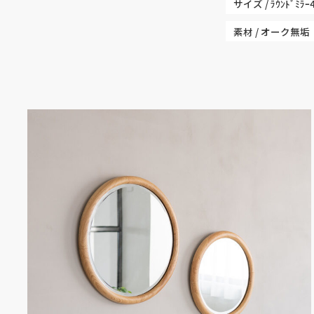
サイズ / ﾗｳﾝﾄﾞﾐﾗｰ
素材 / オーク無