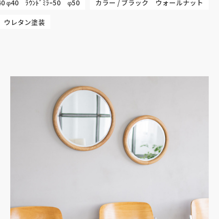
40 φ40 ﾗｳﾝﾄﾞﾐﾗｰ50 φ50
カラー / ブラック ウォールナット
垢 ウレタン塗装