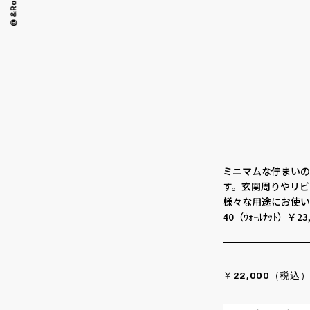
@ &Room.
観葉植物
ミニマムな佇まいの
す。玄関周りやリビ
様々な用途にお使いい
40（ｳｫｰﾙﾅｯﾄ）￥
￥22,000（税込）ﾗ