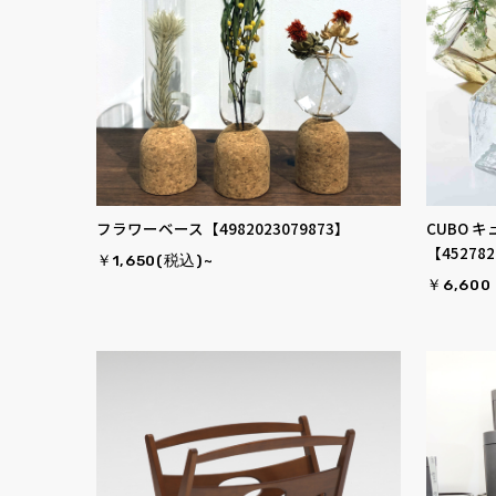
フラワーベース【4982023079873】
CUBO 
【452782
￥1,650(税込)~
￥6,60