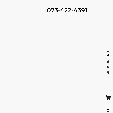
073-422-4391
TOP
SHOP
ACCESS
TIMING
ファ・スツール
ベッド・マットレス
INFO
MAINTENANCE
ONLINE SHOP
BRAND
STYLE BOOK
ＴＶボード
その他収納
ITEM
RECRUIT
CASE
SDGS
キッチン雑貨
クッション・スリッパ
CONTACT
PRIVACY
その他・雑貨
暖炉