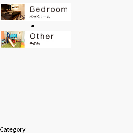
CONTACT
PRIVACY
SOHO
時計
Kid's
キッチン雑貨
クッション・スリッパ
アロマ
家電
照明
その他・雑貨
暖炉
観葉植物
Category