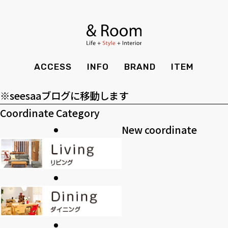
アーカイブ
BRAND
STYLE BOOK
カーテン
食器棚
ア
ー
ＴＶボード
その他収納
カテゴリー
ITEM
RECRUIT
TOP
SHOP
カ
カ
SOHO
時計
ACCESS
INFO
BRAND
ITEM
CASE
SDGS
イ
テ
>>過去のブログ
ACCESS
TIMING
ブ
ゴ
Kid's
キッチン雑貨
※seesaaブログに移動します
CONTACT
PRIVACY
リ
Coordinate Category
INFO
MAINTENANCE
全てのアイテム
テーブル
クッション・スリッパ
アロマ
ー
New coordinate
チェア・ベンチ
ソファ・スツール
BRAND
STYLE BOOK
家電
照明
ベッド・マットレス
ラグ・玄関マット
その他・雑貨
暖炉
ITEM
RECRUIT
カーテン
食器棚
観葉植物
CASE
SDGS
ＴＶボード
その他収納