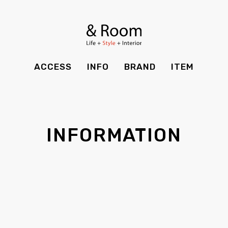
BRAND
STYLE BOOK
カーテン
食器棚
ＴＶボード
その他収納
ITEM
RECRUIT
TOP
SHOP
SOHO
時計
ACCESS
INFO
BRAND
ITEM
CASE
SDGS
ACCESS
TIMING
Kid's
キッチン雑貨
CONTACT
PRIVACY
INFO
MAINTENANCE
全てのアイテム
テーブル
クッション・スリッパ
アロマ
INFORMATION
チェア・ベンチ
ソファ・スツール
BRAND
STYLE BOOK
家電
照明
ベッド・マットレス
ラグ・玄関マット
その他・雑貨
暖炉
ITEM
RECRUIT
カーテン
食器棚
観葉植物
CASE
SDGS
ＴＶボード
その他収納