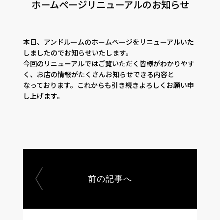
ホームページリニューアルのお知らせ
CONTACT
PRIVACY
SOHO
時計
Kid's
キッチン雑貨
本日、アンドルームのホームページをリニューアルいた
しましたのでお知らせいたします。
今回のリニューアルではご覧いただく皆様がわかりやす
クッション・スリッパ
アロマ
く、お店の情報がたくさんお知らせできる内容と
なっております。これからも引き続きよろしくお願い申
家電
照明
し上げます。
その他・雑貨
暖炉
観葉植物
前の記事へ