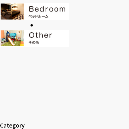
CONTACT
PRIVACY
SOHO
時計
Kid's
キッチン雑貨
クッション・スリッパ
アロマ
家電
照明
その他・雑貨
暖炉
観葉植物
Category