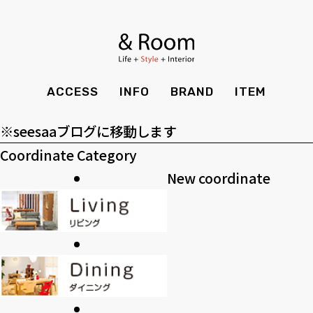
アーカイブ
BRAND
STYLE BOOK
カーテン
食器棚
ア
ー
ＴＶボード
その他収納
カテゴリー
ITEM
RECRUIT
TOP
SHOP
カ
カ
SOHO
時計
ACCESS
INFO
BRAND
ITEM
CASE
SDGS
イ
テ
>>過去のブログ
ACCESS
TIMING
ブ
ゴ
Kid's
キッチン雑貨
※seesaaブログに移動します
CONTACT
PRIVACY
リ
Coordinate Category
INFO
MAINTENANCE
全てのアイテム
テーブル
クッション・スリッパ
アロマ
ー
New coordinate
チェア・ベンチ
ソファ・スツール
BRAND
STYLE BOOK
家電
照明
ベッド・マットレス
ラグ・玄関マット
その他・雑貨
暖炉
ITEM
RECRUIT
カーテン
食器棚
観葉植物
CASE
SDGS
ＴＶボード
その他収納