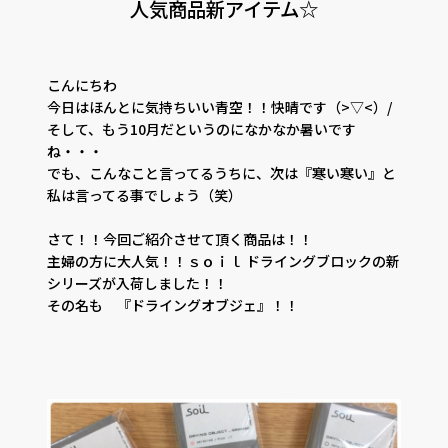
人気商品新アイテム☆
CONTACT
PRIVACY
SOHO
時計
Kid's
キッチン雑貨
こんにちわ
今日はほんとに気持ちいい青空！！快晴です（>▽<）/
そして、もう10月だというのになかなか暑いです
クッション・スリッパ
アロマ
ね・・・
でも、こんなこと言ってるうちに、次は『寒い寒い』と
家電
照明
私は言ってる事でしょう（笑）
その他・雑貨
暖炉
さて！！今回ご紹介させて頂く商品は！！
主婦の方に大人気！！ｓｏｉｌ ドライングブロックの新
シリーズが入荷しました！！
観葉植物
その名も 『ドライングオブジェ』！！