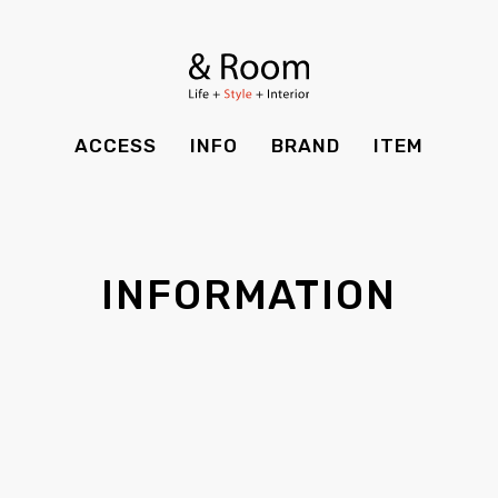
BRAND
STYLE BOOK
カーテン
食器棚
ＴＶボード
その他収納
ITEM
RECRUIT
TOP
SHOP
SOHO
時計
ACCESS
INFO
BRAND
ITEM
CASE
SDGS
ACCESS
TIMING
Kid's
キッチン雑貨
CONTACT
PRIVACY
INFO
MAINTENANCE
全てのアイテム
テーブル
クッション・スリッパ
アロマ
INFORMATION
チェア・ベンチ
ソファ・スツール
BRAND
STYLE BOOK
家電
照明
ベッド・マットレス
ラグ・玄関マット
その他・雑貨
暖炉
ITEM
RECRUIT
カーテン
食器棚
観葉植物
CASE
SDGS
ＴＶボード
その他収納