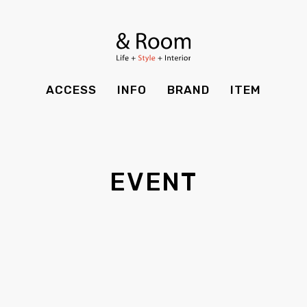
BRAND
STYLE BOOK
カーテン
食器棚
ＴＶボード
その他収納
ITEM
RECRUIT
TOP
SHOP
SOHO
時計
ACCESS
INFO
BRAND
ITEM
CASE
SDGS
ACCESS
TIMING
Kid's
キッチン雑貨
CONTACT
PRIVACY
INFO
MAINTENANCE
全てのアイテム
テーブル
クッション・スリッパ
アロマ
EVENT
チェア・ベンチ
ソファ・スツール
BRAND
STYLE BOOK
家電
照明
ベッド・マットレス
ラグ・玄関マット
その他・雑貨
暖炉
ITEM
RECRUIT
カーテン
食器棚
観葉植物
CASE
SDGS
ＴＶボード
その他収納