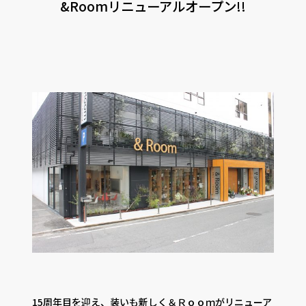
&Roomリニューアルオープン!!
CONTACT
PRIVACY
SOHO
時計
Kid's
キッチン雑貨
クッション・スリッパ
アロマ
家電
照明
その他・雑貨
暖炉
観葉植物
15周年目を迎え、装いも新しく＆Ｒｏｏｍがリニューア