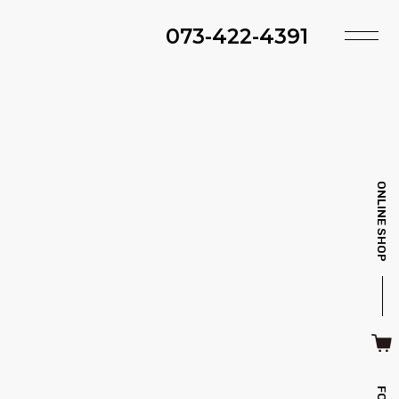
073-422-4391
TOP
SHOP
ACCESS
TIMING
ファ・スツール
ベッド・マットレス
INFO
MAINTENANCE
ONLINE SHOP
BRAND
STYLE BOOK
ＴＶボード
その他収納
ITEM
RECRUIT
CASE
SDGS
キッチン雑貨
クッション・スリッパ
CONTACT
PRIVACY
その他・雑貨
暖炉