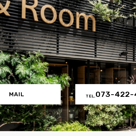
073-422-
MAIL
TEL.