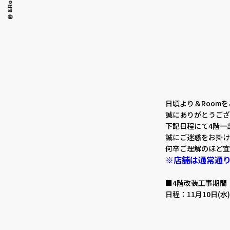
@ &Room.
観葉植物
日頃より＆Room
誠にありがとうござ
下記日程にて4階一
誠にご迷惑をお掛け
何卒ご理解のほど宜
※店舗は通常通
■4階改装工事期間
日程：11月10日(水