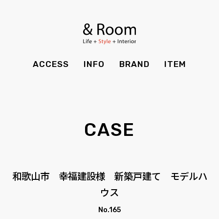
BRAND
STYLE BOOK
カーテン
食器棚
ＴＶボード
その他収納
ITEM
RECRUIT
TOP
SHOP
SOHO
時計
ACCESS
INFO
BRAND
ITEM
CASE
SDGS
ACCESS
TIMING
Kid's
キッチン雑貨
CONTACT
PRIVACY
INFO
MAINTENANCE
全てのアイテム
テーブル
クッション・スリッパ
アロマ
CASE
チェア・ベンチ
ソファ・スツール
BRAND
STYLE BOOK
家電
照明
ベッド・マットレス
ラグ・玄関マット
その他・雑貨
暖炉
ITEM
RECRUIT
和歌山市 幸福建設様 新築戸建て モデルハ
カーテン
食器棚
観葉植物
ウス
CASE
SDGS
ＴＶボード
その他収納
No.165