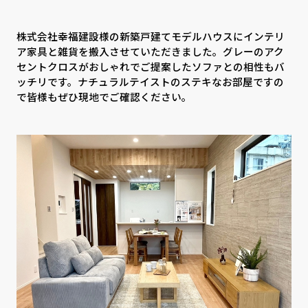
CONTACT
PRIVACY
SOHO
時計
株式会社幸福建設様の新築戸建てモデルハウスにインテリ
ア家具と雑貨を搬入させていただきました。グレーのアク
Kid's
キッチン雑貨
セントクロスがおしゃれでご提案したソファとの相性もバ
ッチリです。ナチュラルテイストのステキなお部屋ですの
クッション・スリッパ
アロマ
で皆様もぜひ現地でご確認ください。
家電
照明
その他・雑貨
暖炉
観葉植物