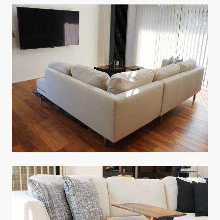
CONTACT
PRIVACY
SOHO
時計
Kid's
キッチン雑貨
クッション・スリッパ
アロマ
家電
照明
その他・雑貨
暖炉
観葉植物