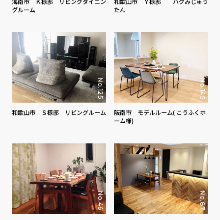
海南市 Ｋ様邸 リビングダイニン
和歌山市 Ｙ様邸 ハグみじゅう
グルーム
たん
No.125
No.145
和歌山市 Ｓ様邸 リビングルーム
阪南市 モデルルーム( こうふくホ
ーム様)
No.87
No.46