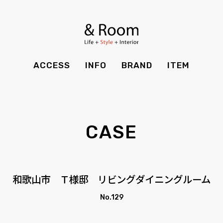
BRAND
STYLE BOOK
カーテン
食器棚
ＴＶボード
その他収納
ITEM
RECRUIT
TOP
SHOP
SOHO
時計
ACCESS
INFO
BRAND
ITEM
CASE
SDGS
ACCESS
TIMING
Kid's
キッチン雑貨
CONTACT
PRIVACY
INFO
MAINTENANCE
全てのアイテム
テーブル
クッション・スリッパ
アロマ
CASE
チェア・ベンチ
ソファ・スツール
BRAND
STYLE BOOK
家電
照明
ベッド・マットレス
ラグ・玄関マット
その他・雑貨
暖炉
ITEM
RECRUIT
和歌山市 Ｔ様邸 リビングダイニングルーム
カーテン
食器棚
観葉植物
CASE
SDGS
No.129
ＴＶボード
その他収納