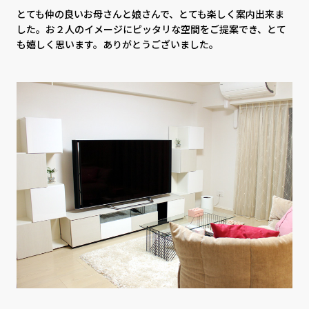
CONTACT
PRIVACY
とても仲の良いお母さんと娘さんで、とても楽しく案内出来ま
SOHO
時計
した。お２人のイメージにピッタリな空間をご提案でき、とて
も嬉しく思います。ありがとうございました。
Kid's
キッチン雑貨
クッション・スリッパ
アロマ
家電
照明
その他・雑貨
暖炉
観葉植物