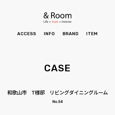
BRAND
STYLE BOOK
カーテン
食器棚
ＴＶボード
その他収納
ITEM
RECRUIT
TOP
SHOP
SOHO
時計
ACCESS
INFO
BRAND
ITEM
CASE
SDGS
ACCESS
TIMING
Kid's
キッチン雑貨
CONTACT
PRIVACY
INFO
MAINTENANCE
全てのアイテム
テーブル
クッション・スリッパ
アロマ
CASE
チェア・ベンチ
ソファ・スツール
BRAND
STYLE BOOK
家電
照明
ベッド・マットレス
ラグ・玄関マット
その他・雑貨
暖炉
ITEM
RECRUIT
和歌山市 T様邸 リビングダイニングルーム
カーテン
食器棚
観葉植物
CASE
SDGS
No.54
ＴＶボード
その他収納