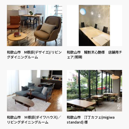
No.131
No.95
和歌山市 M様邸(デザイエ)/リビン
和歌山市 鰻割烹心艶様 店舗用チ
グダイニングルーム
ェア/照明
No.124
No.88
和歌山市 Ｍ様邸(ダイワハウス)／
和歌山市 汀丁カフェ(migiwa
リビングダイニングルーム
standard) 様