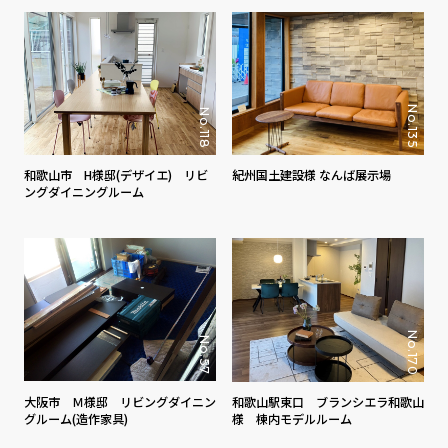
No.135
No.118
和歌山市 H様邸(デザイエ) リビ
紀州国土建設様 なんば展示場
ングダイニングルーム
No.170
No.57
大阪市 Ｍ様邸 リビングダイニン
和歌山駅東口 ブランシエラ和歌山
グルーム(造作家具)
様 棟内モデルルーム