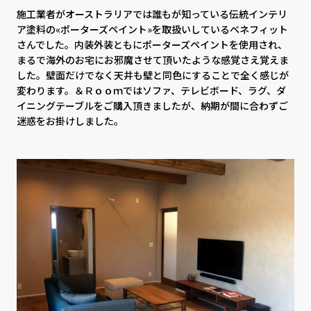
CONTACT
PRIVACY
施工業者がオーストラリアでは誰もが知っている伝統インテリ
SOHO
時計
ア塗料の«ポーターズペイント»を取扱いしているベネフィット
さんでした。内装外装ともにポーターズペイントを使用され、
Kid's
キッチン雑貨
まるで海外のお宅にお邪魔させて頂いたような感覚さえ覚えま
した。壁面だけでなく天井も壁と同色にすることで全く感じが
変わります。＆Ｒｏｏｍではソファ、テレビボード、ラグ、ダ
クッション・スリッパ
アロマ
イニングテーブルをご購入頂きましたが、納期が間に合わずご
迷惑をお掛けしました。
家電
照明
その他・雑貨
暖炉
観葉植物