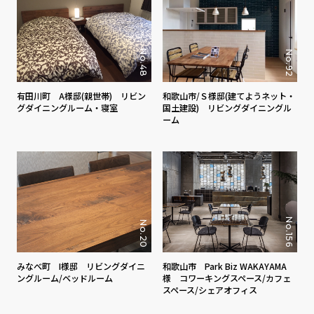
No.48
No.92
和歌山市/Ｓ様邸(建てようネット・
有田川町 A様邸(親世帯) リビン
国土建設) リビングダイニングル
グダイニングルーム・寝室
ーム
No.156
No.20
みなべ町 I様邸 リビングダイニ
和歌山市 Park Biz WAKAYAMA
ングルーム/ベッドルーム
様 コワーキングスペース/カフェ
スペース/シェアオフィス