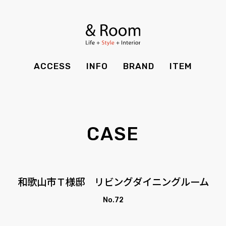
BRAND
STYLE BOOK
カーテン
食器棚
ＴＶボード
その他収納
ITEM
RECRUIT
TOP
SHOP
SOHO
時計
ACCESS
INFO
BRAND
ITEM
CASE
SDGS
ACCESS
TIMING
Kid's
キッチン雑貨
CONTACT
PRIVACY
INFO
MAINTENANCE
全てのアイテム
テーブル
クッション・スリッパ
アロマ
CASE
チェア・ベンチ
ソファ・スツール
BRAND
STYLE BOOK
家電
照明
ベッド・マットレス
ラグ・玄関マット
その他・雑貨
暖炉
ITEM
RECRUIT
和歌山市Ｔ様邸 リビングダイニングルーム
カーテン
食器棚
観葉植物
CASE
SDGS
No.72
ＴＶボード
その他収納