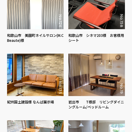
No.158
No.126
和歌山市 美園町ネイルサロン(M.C
和歌山市 シネマ203様 お客様用
Beaute)様
シート
No.135
No.19
紀州国土建設様 なんば展示場
岩出市 T様邸 リビングダイニ
ングルーム/ベッドルーム