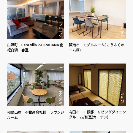
No.145
No.173
阪南市 モデルルーム( こうふくホ
白浜町 Ezra Villa -SHIRAHAMA 南
ーム様)
紀白浜 客室
No.166
No.74
有田市 Ｔ様邸 リビングダイニン
和歌山市 不動産会社様 ラウンジ
グルーム/和室(カーテン)
ルーム