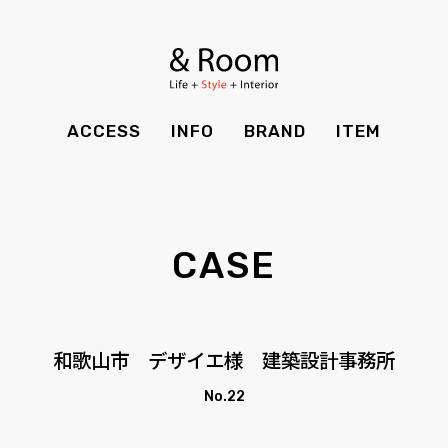
BRAND
STYLE BOOK
カーテン
食器棚
ＴＶボード
その他収納
ITEM
RECRUIT
TOP
SHOP
SOHO
時計
ACCESS
INFO
BRAND
ITEM
CASE
SDGS
ACCESS
TIMING
Kid's
キッチン雑貨
CONTACT
PRIVACY
INFO
MAINTENANCE
全てのアイテム
テーブル
クッション・スリッパ
アロマ
CASE
チェア・ベンチ
ソファ・スツール
BRAND
STYLE BOOK
家電
照明
ベッド・マットレス
ラグ・玄関マット
その他・雑貨
暖炉
ITEM
RECRUIT
和歌山市 デザイエ様 建築設計事務所
カーテン
食器棚
観葉植物
CASE
SDGS
No.22
ＴＶボード
その他収納