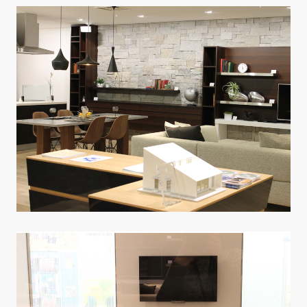
CONTACT
PRIVACY
SOHO
時計
Kid's
キッチン雑貨
クッション・スリッパ
アロマ
家電
照明
その他・雑貨
暖炉
観葉植物