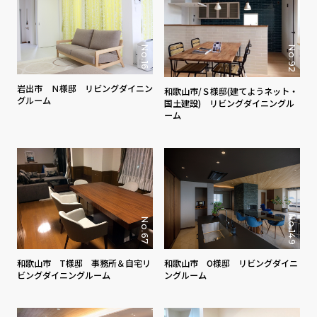
No.16
No.92
岩出市 Ｎ様邸 リビングダイニン
和歌山市/Ｓ様邸(建てようネット・
グルーム
国土建設) リビングダイニングル
ーム
No.149
No.67
和歌山市 T様邸 事務所＆自宅リ
和歌山市 O様邸 リビングダイニ
ビングダイニングルーム
ングルーム