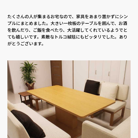
CONTACT
PRIVACY
SOHO
時計
たくさんの人が集まるお宅なので、家具をあまり置かずにシン
プルにまとめました。大きい一枚板のテーブルを囲んで、お酒
Kid's
キッチン雑貨
を飲んだり、ご飯を食べたり、大活躍してくれているようでと
ても嬉しいです。素敵なトルコ絨毯にもピッタリでした。あり
クッション・スリッパ
アロマ
がとうございます。
家電
照明
その他・雑貨
暖炉
観葉植物