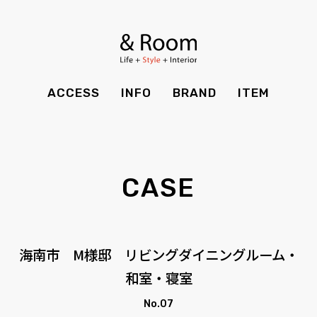
BRAND
STYLE BOOK
カーテン
食器棚
ＴＶボード
その他収納
ITEM
RECRUIT
TOP
SHOP
SOHO
時計
ACCESS
INFO
BRAND
ITEM
CASE
SDGS
ACCESS
TIMING
Kid's
キッチン雑貨
CONTACT
PRIVACY
INFO
MAINTENANCE
全てのアイテム
テーブル
クッション・スリッパ
アロマ
CASE
チェア・ベンチ
ソファ・スツール
BRAND
STYLE BOOK
家電
照明
ベッド・マットレス
ラグ・玄関マット
その他・雑貨
暖炉
ITEM
RECRUIT
海南市 M様邸 リビングダイニングルーム・
カーテン
食器棚
観葉植物
和室・寝室
CASE
SDGS
ＴＶボード
その他収納
No.07