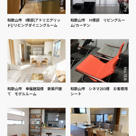
No.83
No.79
和歌山市 I様邸(アトリエグリッ
和歌山市 Ｈ様邸 リビングルー
ド)/リビングダイニングルーム
ム/カーテン
No.158
No.161
和歌山市 幸福建設様 新築戸建
和歌山市 シネマ203様 お客様用
て モデルルーム
シート