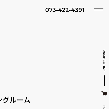
073-422-4391
TOP
SHOP
ACCESS
TIMING
ファ・スツール
ベッド・マットレス
INFO
MAINTENANCE
ONLINE SHOP
BRAND
STYLE BOOK
ＴＶボード
その他収納
ITEM
RECRUIT
CASE
SDGS
キッチン雑貨
クッション・スリッパ
CONTACT
PRIVACY
ングルーム
その他・雑貨
暖炉