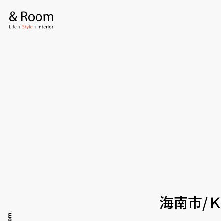
全てのアイテム
テーブル
ラグ・玄関マット
カーテン
SOHO
時計
海南市/
アロマ
家電