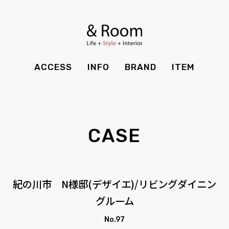
BRAND
STYLE BOOK
カーテン
食器棚
ＴＶボード
その他収納
ITEM
RECRUIT
TOP
SHOP
SOHO
時計
ACCESS
INFO
BRAND
ITEM
CASE
SDGS
ACCESS
TIMING
Kid's
キッチン雑貨
CONTACT
PRIVACY
INFO
MAINTENANCE
全てのアイテム
テーブル
クッション・スリッパ
アロマ
CASE
チェア・ベンチ
ソファ・スツール
BRAND
STYLE BOOK
家電
照明
ベッド・マットレス
ラグ・玄関マット
その他・雑貨
暖炉
ITEM
RECRUIT
紀の川市 N様邸(デザイエ)/リビングダイニン
カーテン
食器棚
観葉植物
グルーム
CASE
SDGS
ＴＶボード
その他収納
No.97