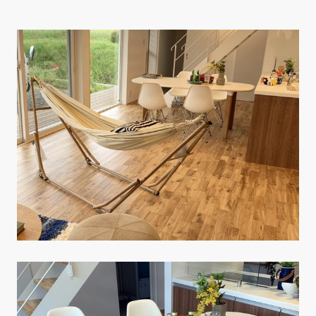
CONTACT
PRIVACY
SOHO
時計
Kid's
キッチン雑貨
クッション・スリッパ
アロマ
家電
照明
その他・雑貨
暖炉
観葉植物