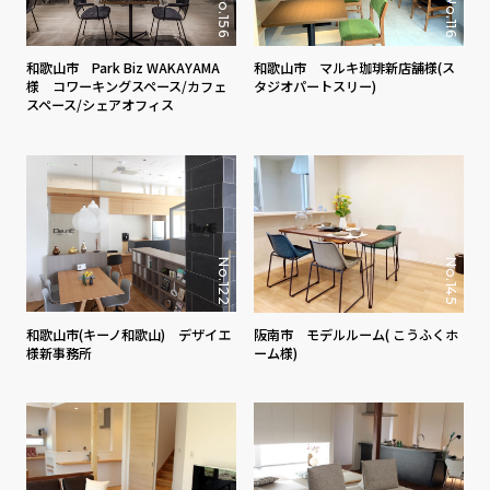
No.156
No.116
和歌山市 Park Biz WAKAYAMA
和歌山市 マルキ珈琲新店舗様(ス
様 コワーキングスペース/カフェ
タジオパートスリー)
スペース/シェアオフィス
No.122
No.145
和歌山市(キーノ和歌山) デザイエ
阪南市 モデルルーム( こうふくホ
様新事務所
ーム様)