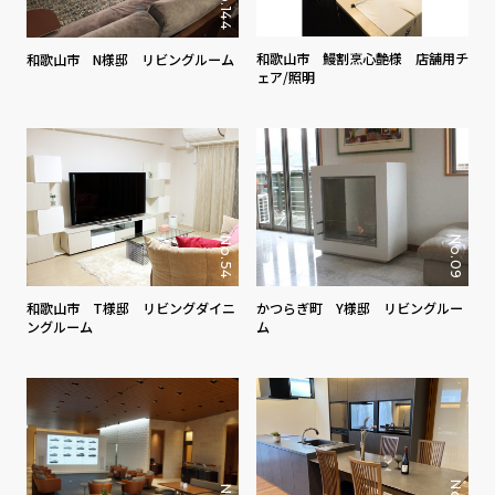
No.144
No.131
和歌山市 鰻割烹心艶様 店舗用チ
和歌山市 N様邸 リビングルーム
ェア/照明
No.09
No.54
和歌山市 T様邸 リビングダイニ
かつらぎ町 Y様邸 リビングルー
ングルーム
ム