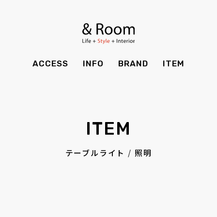
BRAND
STYLE BOOK
カーテン
食器棚
ＴＶボード
その他収納
ITEM
RECRUIT
TOP
SHOP
SOHO
時計
ACCESS
INFO
BRAND
ITEM
CASE
SDGS
ACCESS
TIMING
Kid's
キッチン雑貨
CONTACT
PRIVACY
INFO
MAINTENANCE
全てのアイテム
テーブル
クッション・スリッパ
アロマ
ITEM
チェア・ベンチ
ソファ・スツール
BRAND
STYLE BOOK
家電
照明
テーブルライト
/
照明
ベッド・マットレス
ラグ・玄関マット
その他・雑貨
暖炉
ITEM
RECRUIT
カーテン
食器棚
観葉植物
CASE
SDGS
ＴＶボード
その他収納