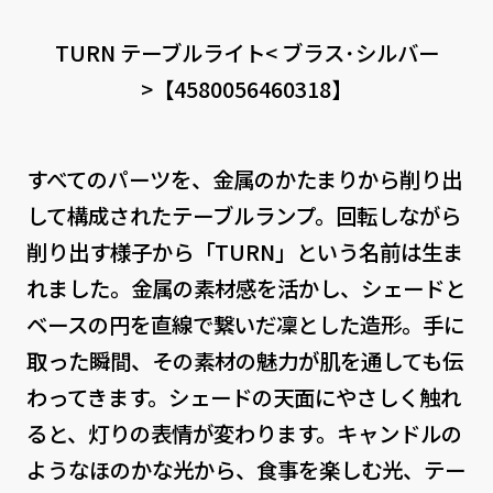
CONTACT
PRIVACY
SOHO
時計
TURN テーブルライト< ブラス･シルバー
>【4580056460318】
Kid's
キッチン雑貨
クッション・スリッパ
アロマ
すべてのパーツを、金属のかたまりから削り出
家電
照明
して構成されたテーブルランプ。回転しながら
削り出す様子から「TURN」という名前は生ま
その他・雑貨
暖炉
れました。金属の素材感を活かし、シェードと
観葉植物
ベースの円を直線で繋いだ凜とした造形。手に
取った瞬間、その素材の魅力が肌を通しても伝
わってきます。シェードの天面にやさしく触れ
ると、灯りの表情が変わります。キャンドルの
ようなほのかな光から、食事を楽しむ光、テー