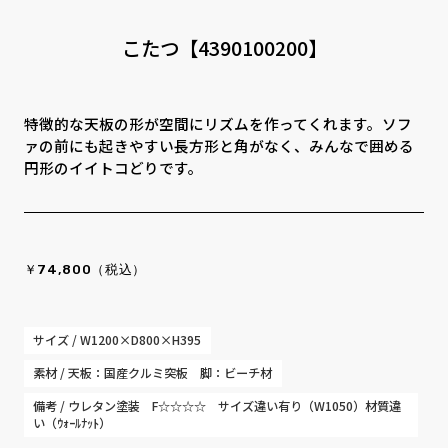
CONTACT
PRIVACY
SOHO
時計
こたつ【4390100200】
Kid's
キッチン雑貨
特徴的な天板の形が空間にリズムを作ってくれます。ソフ
クッション・スリッパ
アロマ
ァの前にも起きやすい長方形と角がなく、みんなで囲める
円形のイイトコどりです。
家電
照明
その他・雑貨
暖炉
￥74,800（税込）
観葉植物
サイズ / W1200×D800×H395
素材 / 天板：国産クルミ突板 脚：ビーチ材
備考 / ウレタン塗装 F☆☆☆☆ サイズ違い有り（W1050）材質違
い（ｳｫｰﾙﾅｯﾄ）