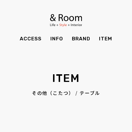
BRAND
STYLE BOOK
カーテン
食器棚
ＴＶボード
その他収納
ITEM
RECRUIT
TOP
SHOP
SOHO
時計
ACCESS
INFO
BRAND
ITEM
CASE
SDGS
ACCESS
TIMING
Kid's
キッチン雑貨
CONTACT
PRIVACY
INFO
MAINTENANCE
全てのアイテム
テーブル
クッション・スリッパ
アロマ
ITEM
チェア・ベンチ
ソファ・スツール
BRAND
STYLE BOOK
家電
照明
その他（こたつ）
/
テーブル
ベッド・マットレス
ラグ・玄関マット
その他・雑貨
暖炉
ITEM
RECRUIT
カーテン
食器棚
観葉植物
CASE
SDGS
ＴＶボード
その他収納