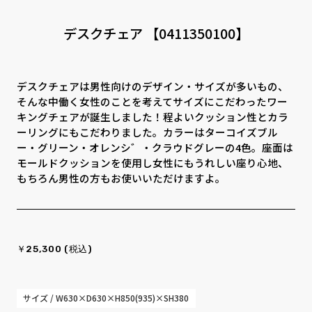
CONTACT
PRIVACY
SOHO
時計
デスクチェア 【0411350100】
Kid's
キッチン雑貨
デスクチェアは男性向けのデザイン・サイズが多いもの、
クッション・スリッパ
アロマ
そんな中働く女性のことを考えてサイズにこだわったワー
キングチェアが誕生しました！程よいクッション性とカラ
家電
照明
ーリングにもこだわりました。カラーはターコイズブル
ー・グリーン・オレンシ゛・クラウドグレーの4色。座面は
モールドクッションを使用し女性にもうれしい座り心地、
その他・雑貨
暖炉
もちろん男性の方もお使いいただけますよ。
観葉植物
￥25,300 (税込)
サイズ / W630×D630×H850(935)×SH380