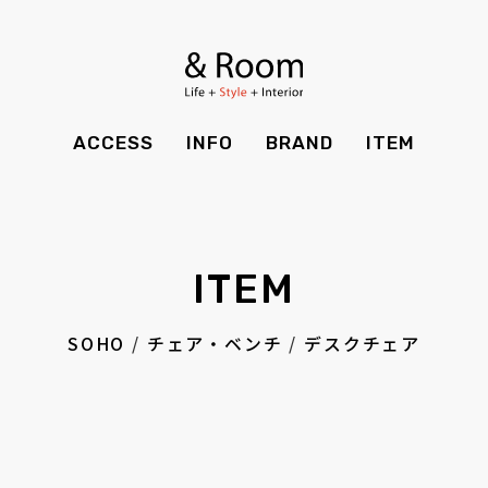
BRAND
STYLE BOOK
カーテン
食器棚
ＴＶボード
その他収納
ITEM
RECRUIT
TOP
SHOP
SOHO
時計
ACCESS
INFO
BRAND
ITEM
CASE
SDGS
ACCESS
TIMING
Kid's
キッチン雑貨
CONTACT
PRIVACY
INFO
MAINTENANCE
全てのアイテム
テーブル
クッション・スリッパ
アロマ
ITEM
チェア・ベンチ
ソファ・スツール
BRAND
STYLE BOOK
家電
照明
SOHO
/
チェア・ベンチ
/
デスクチェア
ベッド・マットレス
ラグ・玄関マット
その他・雑貨
暖炉
ITEM
RECRUIT
カーテン
食器棚
観葉植物
CASE
SDGS
ＴＶボード
その他収納