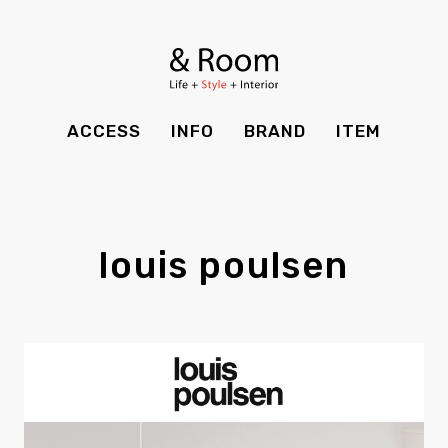
BRAND
STYLE BOOK
カーテン
食器棚
ＴＶボード
その他収納
ITEM
RECRUIT
TOP
SHOP
SOHO
時計
ACCESS
INFO
BRAND
ITEM
CASE
SDGS
ACCESS
TIMING
Kid's
キッチン雑貨
CONTACT
PRIVACY
INFO
MAINTENANCE
全てのアイテム
テーブル
クッション・スリッパ
アロマ
louis poulsen
チェア・ベンチ
ソファ・スツール
BRAND
STYLE BOOK
家電
照明
ベッド・マットレス
ラグ・玄関マット
その他・雑貨
暖炉
ITEM
RECRUIT
カーテン
食器棚
観葉植物
CASE
SDGS
ＴＶボード
その他収納