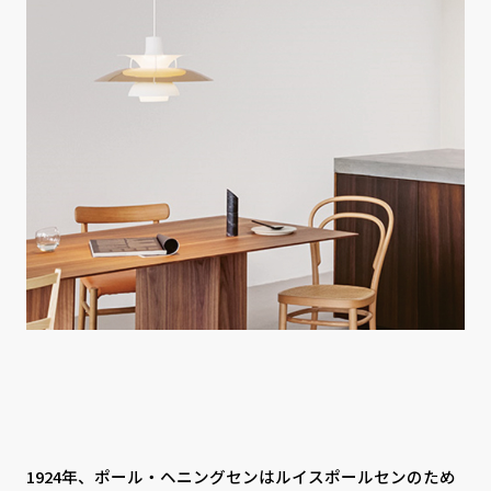
CONTACT
PRIVACY
SOHO
時計
Kid's
キッチン雑貨
クッション・スリッパ
アロマ
家電
照明
その他・雑貨
暖炉
観葉植物
1924年、ポール・ヘニングセンはルイスポールセンのため