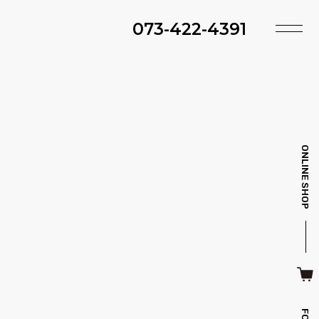
073-422-4391
TOP
SHOP
ACCESS
TIMING
ファ・スツール
ベッド・マットレス
INFO
MAINTENANCE
ONLINE SHOP
BRAND
STYLE BOOK
ＴＶボード
その他収納
ITEM
RECRUIT
CASE
SDGS
キッチン雑貨
クッション・スリッパ
CONTACT
PRIVACY
その他・雑貨
暖炉