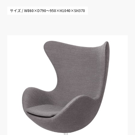
サイズ / W860×D790～950×H1040×SH370