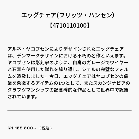
CONTACT
PRIVACY
SOHO
時計
エッグチェア(フリッツ・ハンセン）
【4710110100】
Kid's
キッチン雑貨
クッション・スリッパ
アロマ
アルネ・ヤコブセンによりデザインされたエッグチェア
は、デンマークデザインにおける不朽の名作といえます。
家電
照明
ヤコブセンは彫刻家のように、自身のガレージでワイヤー
と石膏を使用した試作を繰り返し、シェルの完璧なフォル
その他・雑貨
暖炉
ムを追及しました。今日、エッグチェアはヤコブセンの偉
業を象徴するアイテムの1つとして、またスカンジナビアの
観葉植物
クラフツマンシップの記念碑的な作品として世界中で認識
されています。
￥1,185,800～（税込）