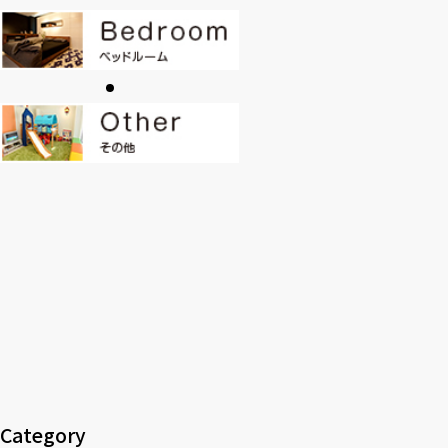
CONTACT
PRIVACY
SOHO
時計
Kid's
キッチン雑貨
クッション・スリッパ
アロマ
家電
照明
その他・雑貨
暖炉
観葉植物
Category