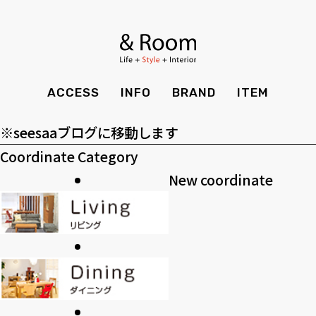
アーカイブ
BRAND
STYLE BOOK
カーテン
食器棚
ア
ー
ＴＶボード
その他収納
カテゴリー
ITEM
RECRUIT
TOP
SHOP
カ
カ
SOHO
時計
ACCESS
INFO
BRAND
ITEM
CASE
SDGS
イ
テ
>>過去のブログ
ACCESS
TIMING
ブ
ゴ
Kid's
キッチン雑貨
※seesaaブログに移動します
CONTACT
PRIVACY
リ
Coordinate Category
INFO
MAINTENANCE
全てのアイテム
テーブル
クッション・スリッパ
アロマ
ー
New coordinate
チェア・ベンチ
ソファ・スツール
BRAND
STYLE BOOK
家電
照明
ベッド・マットレス
ラグ・玄関マット
その他・雑貨
暖炉
ITEM
RECRUIT
カーテン
食器棚
観葉植物
CASE
SDGS
ＴＶボード
その他収納