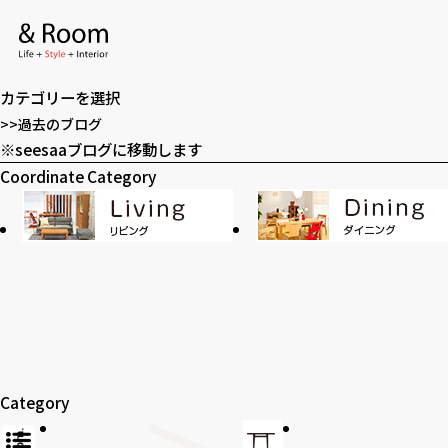
アーカイブ
ア
ー
カテゴリー
カ
カ
イ
テ
>>過去のブログ
ブ
ゴ
※seesaaブログに移動します
全てのアイテム
テーブル
リ
Coordinate Category
ー
ラグ・玄関マット
カーテン
SOHO
時計
Category
アロマ
家電