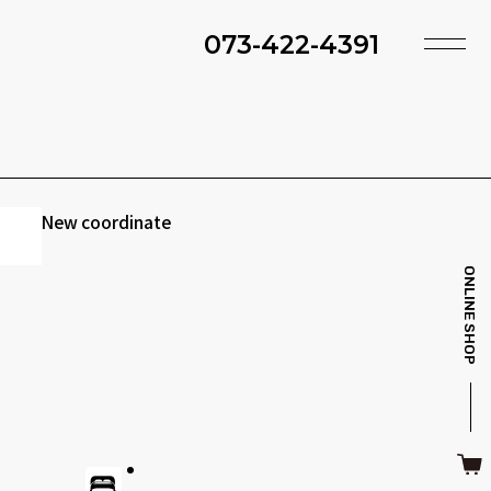
073-422-4391
TOP
SHOP
ACCESS
TIMING
ファ・スツール
ベッド・マットレス
INFO
MAINTENANCE
New coordinate
BRAND
STYLE BOOK
ONLINE SHOP
ＴＶボード
その他収納
ITEM
RECRUIT
CASE
SDGS
キッチン雑貨
クッション・スリッパ
CONTACT
PRIVACY
その他・雑貨
暖炉