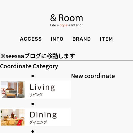
アーカイブ
BRAND
STYLE BOOK
カーテン
食器棚
ア
ー
ＴＶボード
その他収納
カテゴリー
ITEM
RECRUIT
TOP
SHOP
カ
カ
SOHO
時計
ACCESS
INFO
BRAND
ITEM
CASE
SDGS
イ
テ
>>過去のブログ
ACCESS
TIMING
ブ
ゴ
Kid's
キッチン雑貨
※seesaaブログに移動します
CONTACT
PRIVACY
リ
Coordinate Category
INFO
MAINTENANCE
全てのアイテム
テーブル
クッション・スリッパ
アロマ
ー
New coordinate
チェア・ベンチ
ソファ・スツール
BRAND
STYLE BOOK
家電
照明
ベッド・マットレス
ラグ・玄関マット
その他・雑貨
暖炉
ITEM
RECRUIT
カーテン
食器棚
観葉植物
CASE
SDGS
ＴＶボード
その他収納