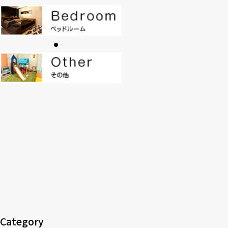
CONTACT
PRIVACY
SOHO
時計
Kid's
キッチン雑貨
クッション・スリッパ
アロマ
家電
照明
その他・雑貨
暖炉
観葉植物
Category